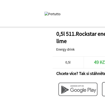
0,5l 511.Rockstar en
lime
Energy drink
49 Kč
0,5l
Chcete více? Tak si stáhněte