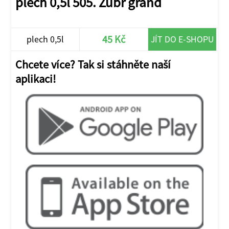
plech 0,5l 505. Zubr grand
45 Kč
plech 0,5l
JÍT DO E-SHOPU
Chcete více? Tak si stáhněte naší
aplikaci!